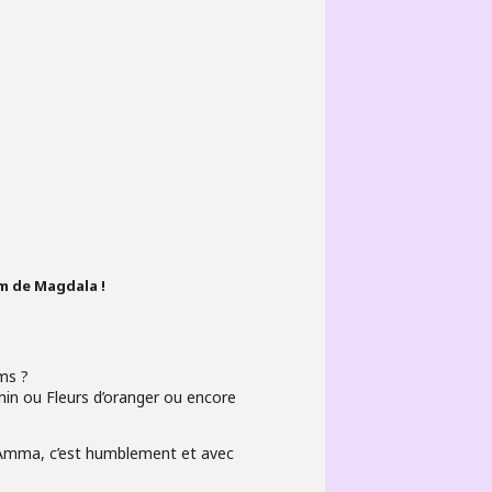
am de Magdala !
ms ?
min ou Fleurs d’oranger ou encore
 Amma, c’est humblement et avec