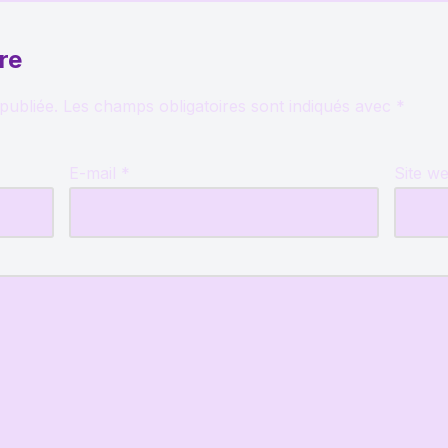
re
publiée.
Les champs obligatoires sont indiqués avec
*
E-mail
*
Site w